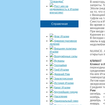
"Олеандра"
В некоторы
запреты. Т
Рост цен на
Эболи (нед
недвижимость в Италии
за то, что
впечатляет
с Венецией
туфли на т
Сиеста в И
Справочная
Во время о
женщинам н
При входе 
Курение в
Флаг Италии
В беседах 
Административное
хвалы в ад
деление
недолюблив
Внешняя политика
NUANCE...Н
Италии
открытых п
Вооружённые силы
Вулканы
КЛИМАТ
Климат в 
География
переходный
Герб Италии
средиземно
На юге Ита
Древний Рим
температур
Землетрясения
Летом наил
История Италии
экскурсион
Средняя те
Карат Италии
Рим
Крупнейшие города
октябрь +
Население
ноябрь +
декабрь +
Национальный гимн
январь +8