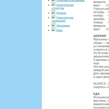
Полезные ископаемые
февраль +
Политическая
март +11
структура
Горные ра
октябрь +
Религия
ноябрь –
Транспортное
декабрь –
сообщение
январь –5
Экономика
февраль –
март +5 
Язык
ШОПИНГ
Магазины о
обеда — вы
устанавлив
откроется 
Из Италии 
украшения,
Сувениры в
еще.
Летние рас
каждый рег
Для оформл
в один ден
NUANCE...
покупать т
ЕДА
Итальянска
маслины, с
макаронами
пользуются