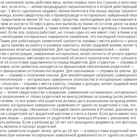
ле окончания срока действия визы, копии первых трех его страниц и всех пр
 виз; если есть — копию предыдущего загранпаспорта и второй действующий
орт; 1 фото, сделанное недавно; броню билетов в оба конца; ваучер турагент
иницы; копию свидетельства о браке/разводе и нотариально заверенный пер
с покрытием не менее 30 тыс. евро; средства, необходимые для нахождения 
чеки из расчета 50 евро в день или выписка из банка об остатке денег на кре
действующей за границей, а также копии самой карточки и договора с банком н
ие). Если оба супруга работают, но только один из них имеет счет в банке и 
то необходимо нотариально заверенное заявление, что последний спонсирует
. Также для работающих заявителей требуется справка с места работы с указ
 даты приема на работу и размера зарплаты; копия трудовой книжки; копия 
веренная печатью предприятия. Для частных предпринимателей — копия
тва о регистрации, заверенная нотариально; копия патента об уплате единог
 нотариально; квитанции из налоговой об уплате налогов или отчет субъекта
ой об отсутствии задолженности перед бюджетом. Для студентов — справка из
нижка; если заявитель находится на финансовом обеспечении родителей —
о финансовом состоянии последних. Для школьников — справка из школы. Д
в — справка о получении пенсии. Для неработающих супруга(и), совершенн
пенсионеров — нотариально заверенное спонсорство и нотариально заверен
т спонсора — справка с места работы, справка о доходах, копия трудовой книж
 гарантии на время пребывания в Италии.
а — копия свидетельства о рождении, заверенная нотариально; нотариальн
 разрешения от обоих родителей на выезд ребенка за границу (если ребенок
телями, то все равно оба родителя должны дать разрешение на выезд ребенк
нии); нотариально заверенное заявление от одного из родителей о том, что 
ебя все расходы, связанные с поездкой своего ребенка в Италию; дорожные ч
сли у родителей нет кредитной карточки и счета в банке. Если дети имеют па
тьим лицом — разрешение от родителей на приезд в Италию с указанием, кто
ть ребенка. Если у ребенка до 18 лет нет проездного документа, его фотогр
ь вклеена в паспорт родителей.
нты заявители подают лично; дети до 18 лет — в присутствии родителей или
ков (при наличии нотариально заверенной доверенности от одного из родит