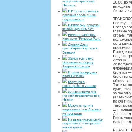
курортном пригороде
16:00, во 
Пескары
выходные.
Активно ис
В Италии появились
признаки спада рынка
ТРАНСПО
недвижимости
Все крупн
В Риме бум продажи
Поезда под
жилой недвижимости
главные го
Виллы в Калабрии.
страны, та
Комплекс "Portoada Park"
полуэкспре
останавлив
Джонни Дэпп
прокомпост
присмотрел квартиру в
Поездки на
Венеции
Водный тра
Жилой комплекс
Автобус — 
Borgonovo на берегу
до полуноч
Тирренского моря
Флоренция)
Италия распродает
билетов — 
виллы и замки
билет на о
обществен
Квартира в
Такси можн
новостройке в Италии
будет стои
лучшее время для
за посадку
покупки недвижимости в
(в зависим
Италии
по счетчик
такси можн
Можно ли купить
недвижимость в Италии и
Для женщин
не прогадать
Для аренды
Взять маши
На итальянском рынке
одного год
недвижимости назревает
новый кризис
NUANCE...М