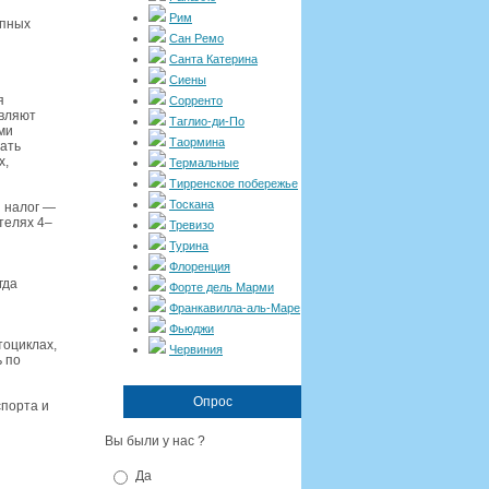
Рим
упных
Сан Ремо
Санта Катерина
Сиены
я
Сорренто
авляют
Таглио-ди-По
ми
Таормина
ать
х,
Термальные
Тирренское побережье
Тоскана
й налог —
телях 4–
Тревизо
Турина
Флоренция
гда
Форте дель Марми
Франкавилла-аль-Маре
Фьюджи
тоциклах,
Червиния
 по
Опрос
спорта и
Вы были у нас ?
Да