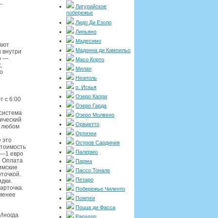
—
Лигурийское
побережье
Лидо Ди Езоло
Линьяно
Мадесимо
ают
Мадонна ди Кампильо
к внутри
o —
Масо Корто
,
Милан
о
Неаполь
о. Искья
Озеро Капри
 с 6:00
Озеро Гарда
 система
Озеро Молвено
тический
Орвиетто
а любом
Ортизеи
 это
Остров Сардиния
Стоимость
Палермо
7—1 евро
. Оплата
Парма
имские
Пассо Тонале
рточкой.
Пезаро
идки.
арточка.
Побережье Чиленто
 менее
Помпеи
Поцца ди Фасса
Иногда
Рапалло