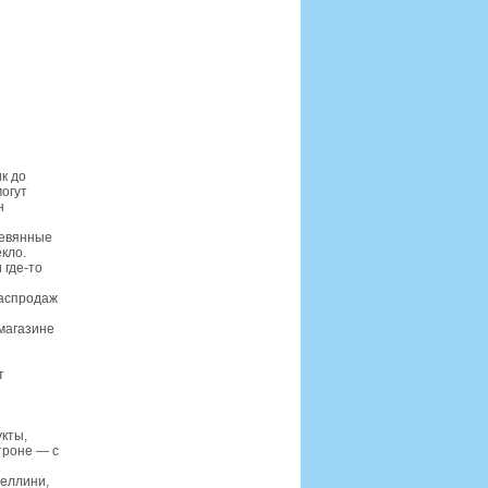
к до
огут
н
ревянные
кло.
 где-то
распродаж
магазине
т
укты,
троне — с
теллини,