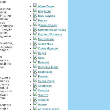
ежних
Абано Терме
ства или
Бордигера
евод;
в Италии
Валь Гардена
дитной
Верона
а ее
Долина Солнца
кредитную
 поездку
Кампителло-ди-Фасса
анием
Кортино д'Ампеццо
трудовой
Монтекатини
о налога,
Озеро Комо
; справка
Озеро Маджоре
 вуза;
Падуя
ля
Пиза
олетних
Пинцоло
ный его
ки,
Порретта Терме
Портофино
о
Римини
 едет с
а в их
Селла-Ронда
он/она
Сестриере
еки на
Сицилия
спорт или
 будет
Чиветта
афия
Алассио
Аллеге
 близких
елей и
Алтопиано делла