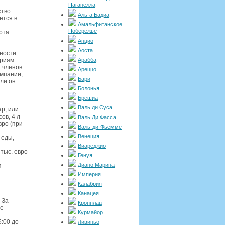
Паганелла
тво.
Альта Бадиа
ется в
Амальфитанское
Побережье
рта
Анцио
Аоста
ности
ориям
Арабба
 членов
Ареццо
омпании,
Бари
ли он
Болонья
Брешиа
Валь ди Суса
р, или
ов, 4 л
Валь Ди Фасса
вро (при
Валь-ди-Фьемме
Венеция
 еды,
Виареджио
тыс. евро
Генуя
Диано Марина
я
Империя
Калабрия
Канацея
 За
Кронплац
не
Курмайор
5:00 до
Ливиньо