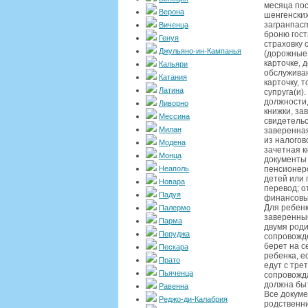
месяца пос
Верона
шенгенских
загранпасп
Виченца
броню гост
Генуя
страховку 
Джульяно-ин-Кампанья
(дорожные 
карточке, 
Кальяри
обслуживан
Катания
карточку, 
Латина
супруга(и)
должности,
Ливорно
книжки, за
Мессина
свидетельс
Милан
заверенная
из налогов
Модена
зачетная к
Монца
документы 
Неаполь
пенсионеро
детей или 
Новара
перевод; о
Падуя
финансовые
Для ребенк
Палермо
заверенные
Парма
двумя роди
Перуджа
сопровожде
берет на с
Пескара
ребенка, е
Прато
едут с тре
Пьяченца
сопровожда
должна быт
Равенна
Все докуме
Реджо-ди-Калабрия
родственни