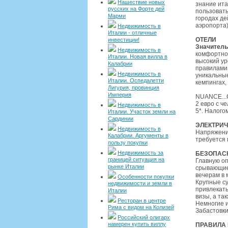
Нашествие новых
знание ита
русских на Форте дей
пользовать
Марми
городах де
аэропорта)
Недвижимость в
Италии - отличные
ОТЕЛИ
инвестиции!
Значитель
Недвижимость в
комфортног
Италии. Новая вилла в
высокий ур
Калабрии
правилами,
Недвижимость в
уникальные
Италии. Оспедалетти
кемпингах,
Лигурия, провинция
Империя
NUANCE...С
2 евро с ч
Недвижимость в
5*. Налого
Италии. Участок земли на
Сардинии
ЭЛЕКТРИ
Недвижимость в
Напряжение
Калабрии. Аргументы в
требуется 
пользу покупки
Недвижимость за
БЕЗОПАС
границей ситуация на
Главную оп
рынке Италии
срывающие 
вечерам в 
Особенности покупки
Крупные су
недвижимости и земли в
привлекать
Италии
визы, а так
Ресторан в центре
Немногие и
Рима с видом на Колизей
Забастовки
Российский олигарх
намерен купить виллу
ПРАВИЛА