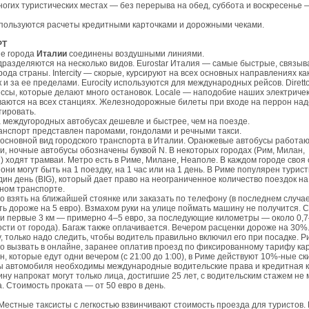
многих туристических местах — без перерыва на обед, суббота и воскресенье 
пользуются расчеты кредитными карточками и дорожными чеками.
РТ
ые города
Италии
соединены воздушными линиями.
разделяются на несколько видов. Eurostar Италия — самые быстрые, связыв
рода страны. Intercity — скорые, курсируют на всех основных направлениях ка
к и за ее пределами. Eurocity используются для международных рейсов. Dirett
ссы, которые делают много остановок. Locale — наподобие наших электричек
аются на всех станциях. Железнодорожные билеты при входе на перрон над
ировать.
 междугородных автобусах дешевле и быстрее, чем на поезде.
нспорт представлен паромами, гондолами и речными такси.
основной вид городского транспорта в Италии. Оранжевые автобусы работают
и, ночные автобусы обозначены буквой N. В некоторых городах (Рим, Милан,
 ходят трамваи. Метро есть в Риме, Милане, Неаполе. В каждом городе своя
они могут быть на 1 поездку, на 1 час или на 1 день. В Риме популярен турис
дин день (BIG), который дает право на неограниченное количество поездок н
ном транспорте.
о взять на ближайшей стоянке или заказать по телефону (в последнем случае
ть дороже на 5 евро). Взмахом руки на улице поймать машину не получится. 
 и первые 3 км — примерно 4–5 евро, за последующие километры — около 0,
ости от города). Багаж также оплачивается. Вечером расценки дороже на 30%
у, только надо следить, чтобы водитель правильно включил его при посадке. Р
о вызвать в онлайне, заранее оплатив проезд по фиксированному тарифу ка
, которые едут одни вечером (с 21:00 до 1:00), в Риме действуют 10%-ные ск
 автомобиля необходимы международные водительские права и кредитная к
ну напрокат могут только лица, достигшие 25 лет, с водительским стажем не
а. Стоимость проката — от 50 евро в день.
естные таксисты с легкостью взвинчивают стоимость проезда для туристов. 