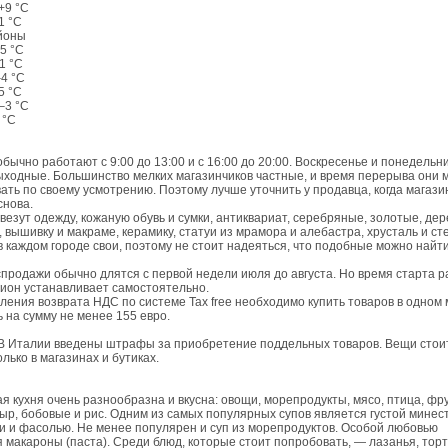
9 °C
 °C
йоны
5 °C
1 °C
4 °C
 °C
3 °C
°C
бычно работают с 9:00 до 13:00 и с 16:00 до 20:00. Воскресенье и понедельни
ходные. Большинство мелких магазинчиков частные, и время перерыва они м
ать по своему усмотрению. Поэтому лучше уточнить у продавца, когда магази
снова.
везут одежду, кожаную обувь и сумки, антиквариат, серебряные, золотые, де
 вышивку и макраме, керамику, статуи из мрамора и алебастра, хрусталь и сте
 каждом городе свои, поэтому не стоит надеяться, что подобные можно найти
продажи обычно длятся с первой недели июля до августа. Но время старта 
ион устанавливает самостоятельно.
ения возврата НДС по системе Tax free необходимо купить товаров в одном 
ь на сумму не менее 155 евро.
В Италии введены штрафы за приобретение поддельных товаров. Вещи стои
олько в магазинах и бутиках.
я кухня очень разнообразна и вкусна: овощи, морепродукты, мясо, птица, фр
ыр, бобовые и рис. Одним из самых популярных супов является густой минес
 и фасолью. Не менее популярен и суп из морепродуктов. Особой любовью
 макароны (паста). Среди блюд, которые стоит попробовать, — лазанья, тор