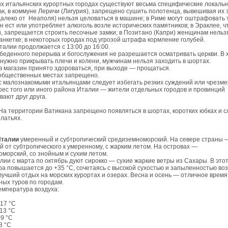
х итальянских курортных городах существуют весьма специфические локаль
ак, в коммуне Леричи (Лигурия), запрещено сушить полотенца, вывешивая их з
алеко от Неаполя) нельзя целоваться в машине; в Риме могут оштрафовать 
 он ест или употребляет алкоголь возле исторических памятников; в Эраклее, ч
, запрещается строить песочные замки; в Позитано (Капри) женщинам нельз
анкетке; в некоторых городах под угрозой штрафа кормление голубей.
талии продолжается с 13:00 до 16:00.
беденного перерыва и богослужения не разрешается осматривать церкви. В 
ужно прикрывать плечи и колени, мужчинам нельзя заходить в шортах.
в магазин принято здороваться, при выходе — прощаться.
 общественных местах запрещено.
с малознакомыми итальянцами следует избегать резких суждений или чрезм
рес того или иного района Италии — жители отдельных городов и провинций
ают друг друга.
а территории Ватикана запрещено появляться в шортах, коротких юбках и 
латьях.
Италии
умеренный и субтропический средиземноморский. На севере страны 
 от субтропического к умеренному, с жарким летом. На островах —
морский, со знойным и сухим летом.
лии с марта по октябрь дуют сирокко — сухие жаркие ветры из Сахары. В это
а повышается до +35 °С, сочетаясь с высокой сухостью и запыленностью воз
учший отдых на морских курортах и озерах. Весна и осень — отличное время
ных туров по городам.
мпература воздуха:
17 °C
13 °C
9 °C
 °C