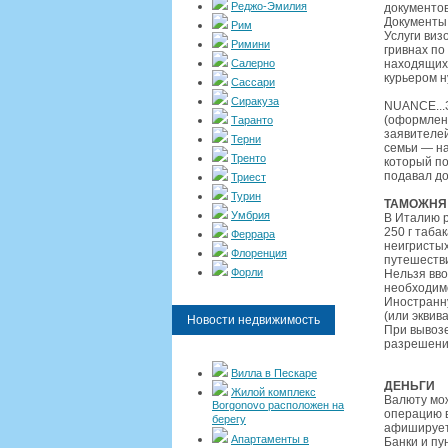
Реджо-Эмилия
документов
Документы 
Рим
Услуги виз
Римини
гривнах по 
Салерно
находящихс
курьером н
Сассари
Сиракуза
NUANCE...З
(оформленн
Таранто
заявителей
Терни
семьи — на
Тренто
который по
подавал д
Триест
Турин
ТАМОЖНЯ
Умбрия
В Италию р
250 г табак
Феррара
неигристых
Флоренция
путешестви
Форли
Нельзя вво
необходимо
Иностранну
(или эквив
Новости недвижимость
При вывозе
разрешени
Вилла в Пескаре
ДЕНЬГИ
Жилой комплекс
Валюту мож
Borgonovo расположен на
операцию в
берегу
афишируетс
Апартаменты в
Банки и пу