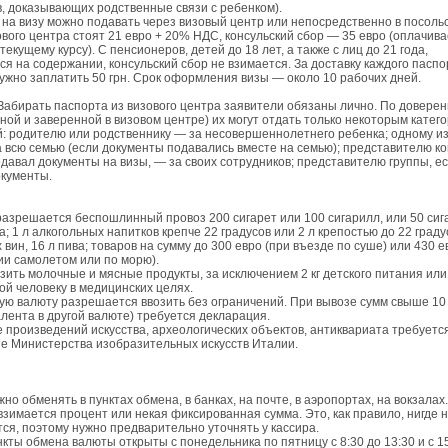
, доказывающих родственные связи с ребенком).
на визу можно подавать через визовый центр или непосредственно в посольс
ового центра стоят 21 евро + 20% НДС, консульский сбор — 35 евро (оплачива
текущему курсу). С пенсионеров, детей до 18 лет, а также с лиц до 21 года,
я на содержании, консульский сбор не взимается. За доставку каждого паспо
ужно заплатить 50 грн. Срок оформления визы — около 10 рабочих дней.
абирать паспорта из визового центра заявители обязаны лично. По доверен
ой и заверенной в визовом центре) их могут отдать только некоторым катег
: родителю или родственнику — за несовершеннолетнего ребенка; одному из
 всю семью (если документы подавались вместе на семью); представителю к
давал документы на визы, — за своих сотрудников; представителю группы, ес
окументы.
азрешается беспошлинный провоз 200 сигарет или 100 сигарилл, или 50 сига
а; 1 л алкогольных напитков крепче 22 градусов или 2 л крепостью до 22 градус
 вин, 16 л пива; товаров на сумму до 300 евро (при въезде по суше) или 430 е
и самолетом или по морю).
зить молочные и мясные продукты, за исключением 2 кг детского питания или
й человеку в медицинских целях.
ю валюту разрешается ввозить без ограничений. При вывозе сумм свыше 10 
алента в другой валюте) требуется декларация.
 произведений искусства, археологических объектов, антиквариата требуетс
е Министерства изобразительных искусств Италии.
но обменять в пунктах обмена, в банках, на почте, в аэропортах, на вокзалах.
зимается процент или некая фиксированная сумма. Это, как правило, нигде 
я, поэтому нужно предварительно уточнять у кассира.
нкты обмена валюты открыты с понедельника по пятницу с 8:30 до 13:30 и с 1