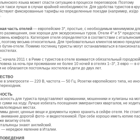
льянского языка может спасти ситуацию в процессе переговоров. Поэтому
ся такси лучше в случае крайней необходимости. Для удобства туристов в кр
йствуют фиксированные тарифы на определенные поездки (например, из/до
.
ная часть отелей
— европейские 3*, простые, с необходимым минимумом дл
о размещения, они хороши для экскурсионных туров. Отели 4* и 5* предост
овень комфорта. Категория отеля определяется в соответствии с итальянски
 поэтому весьма относительна. Для требовательных клиентов можно предлаг
 бутик-отели. Помимо гостиниц туристы могут останавливаться в пансионата
 хостелах.
 начала 2011 г. в Риме с туристов в отеле взимается обязательный городско
еловека за ночь при проживании не более 10 ночей в отелях 1–3*, 3 евро — в о
м не облагаются постояльцы хостелов и дети до двух лет.
ЧЕСТВО
 в электросети — 220 В, частота — 50 Гц. Розетки европейского типа, но ино
переходник.
НОСТЬ
асность для туриста представляют карманники, мошенники и хулиганы на мо
сумки на ходу. Лучше избегать посещения эмигрантских кварталов, не ходить
малолюдных местах.
ммы денег, ценные вещи и документы нужно хранить в сейфе отеля. Не стоит
 внимание дорогой фото- и видеотехникой. При себе хорошо иметь копию па
же визитку отеля.
тальянцы знают английский.
 — нередкое явление в Италии.
 ПОВЕДЕНИЯ