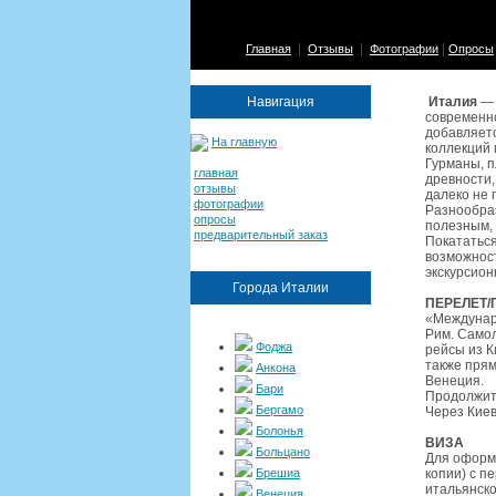
|
|
|
Главная
Отзывы
Фотографии
Опросы
Навигация
Италия
— 
современно
добавляетс
На главную
коллекций 
Гурманы, п
главная
древности,
отзывы
далеко не 
фотографии
Разнообра
опросы
полезным, 
предварительный заказ
Покататься
возможност
экскурсион
Города Италии
ПЕРЕЛЕТ/
«Междунаро
Рим. Самол
Фоджа
рейсы из К
также прям
Анкона
Венеция.
Бари
Продолжите
Бергамо
Через Киев
Болонья
ВИЗА
Больцано
Для оформл
Брешиа
копии) с п
итальянско
Венеция