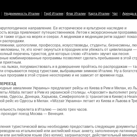
|
|
|
|
|
|
Недвижимость Италии
Герб Италии
Флаг Италии
Карта Италии
Чат
Аренда в
круглогодичное направление. Ее историческое и культурное наследие и
сть всегда привлекают путешественников. Летом к экскурсионным программ
я также отдых на морях и озерах. А модникам и модницам ритм задают пока
и распродажи.
ляжники, шопоголики, профессора, искусствоведы, студенты, бизнесмены, л
 меломаны, те, кто хочет окунуться в праздник или убежать от цивилизации —
полный перечень туристов, для которых слово «Италия» звучит как песня.
зные комбинированные программы позволяют сделать пребывание в этой ст
и приятным.
 на лыжах, погурманствовать и в довершение пройтись по распродажам — та
и открываются перед туристами, выбравшими зимнюю Италию. Ну а богатст
ных программ в этой стране неоспоримо и не зависит от времени года.
ПЕРЕЕЗД
дные авиалинии Украины» предлагают рейсы из Киева в Рим и Милан, из Ль
еты Alitalia летают в Рим из украинской столицы. «Аэросвит» выполняет рег
иева, Одессы, Донецка, Харькова, Симферополя (с транзитом в Киеве) в Неапо
ой рейс из Одессы в Милан. «Wizzair Украина» летает из Киева и Львова в Тре
льность перелета в Италию — около трех часов.
 проходит поезд Москва — Венеция.
ения туристической визы необходимо предоставить следующие документы (
ереводом на итальянский или английский язык: анкету, заполненную латинице
м или английском языке (без копии); загранпаспорт, действительный минимум