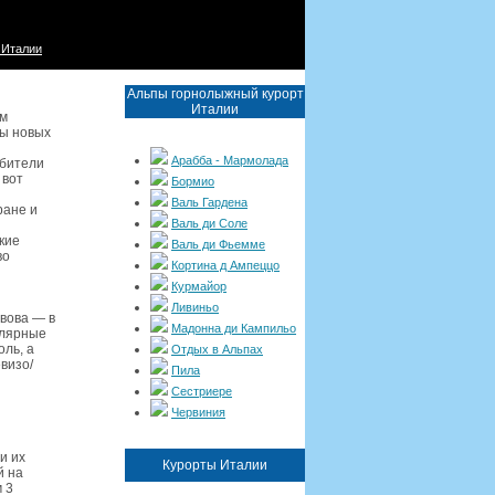
 Италии
Альпы горнолыжный курорт
Италии
ам
зы новых
Арабба - Мармолада
юбители
 вот
Бормио
Валь Гардена
ране и
Валь ди Соле
кие
Валь ди Фьемме
во
Кортина д Ампеццо
Курмайор
Ливиньо
вова — в
Мадонна ди Кампильо
улярные
ль, а
Отдых в Альпах
визо/
Пила
Сестриере
Червиния
и их
Курорты Италии
й на
 3