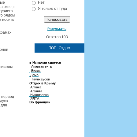
ные
Нет
а окно; в
Я только от туда
туриста
то рядом
я носить
Результаты
храмах
Ответов 103
ТОП -Отдых
ерной
в Испании сдается
слишком
Апартамента
Виллы
Дома
Таунхаусов
Отдых в Крыму
—
Алуака
Алушта
Николаевка
т период
ЯЛТА
духа.
Во франции
 для